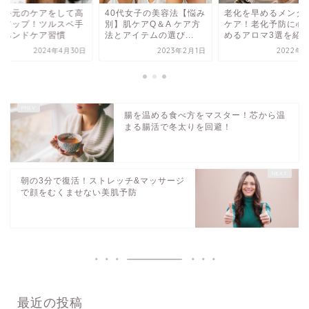
0代女子の美容法【悩み
老化を早めるメンタルを
春は手元のケアをし
】肌ケアQ＆A ケア方
ケア！老化予防に心を休
感度アップ！ツルス
アイテムの選び...
めるアロマ3選を紹介
指のハンドケア習慣
2023年2月1日
2022年7月1日
2024年4
腸を温める食べ方をマスター！芯から温
まる腸活で冬太りを回避！
朝の3分で復活！ストレッチ&マッサージ
で顔をむくませない美肌予防
最近の投稿