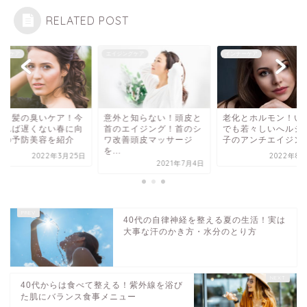
RELATED POST
ナーケア
エイジングケア
インナーケア
皮と髪の臭いケア！今
意外と知らない！頭皮と
老化とホルモン！い
めれば遅くない春に向
首のエイジング！首のシ
でも若々しいへルシ
ての予防美容を紹介
ワ改善頭皮マッサージ
子のアンチエイジン
を...
2022年3月25日
2022年8月
2021年7月4日
40代の自律神経を整える夏の生活！実は
大事な汗のかき方・水分のとり方
40代からは食べて整える！紫外線を浴び
た肌にバランス食事メニュー