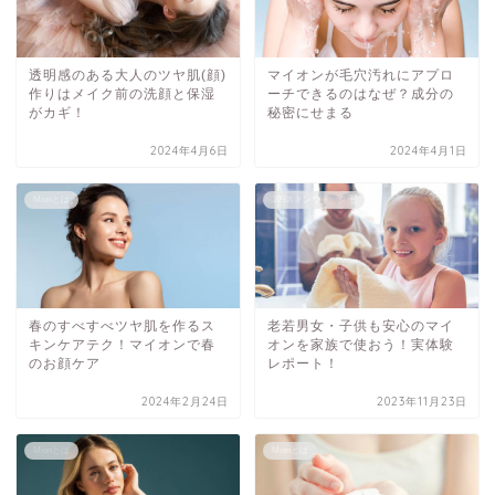
透明感のある大人のツヤ肌(顔)
マイオンが毛穴汚れにアプロ
作りはメイク前の洗顔と保湿
ーチできるのはなぜ？成分の
がカギ！
秘密にせまる
2024年4月6日
2024年4月1日
Mionとは
109スキンウォーター
春のすべすべツヤ肌を作るス
老若男女・子供も安心のマイ
キンケアテク！マイオンで春
オンを家族で使おう！実体験
のお顔ケア
レポート！
2024年2月24日
2023年11月23日
Mionとは
Mionとは