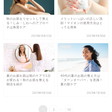
秋のお肌をリセットして整え
メリットいっぱいの正しい洗
る！しみ・しわへのアプロー
顔！マイオンの使用方法はと
チは角質ケア
っても簡単
2023年10月12日
2023年9月30日
Mionとは
Mionとは
夏のお疲れ肌は朝のケアで1日
40代の夏のお肌の整え方は
が変わる！秋のお肌を整える
「ターンオーバー」を意識！
朝活を紹介
夏の肌ケア
2023年9月20日
2023年7月16日
...
1
2
10