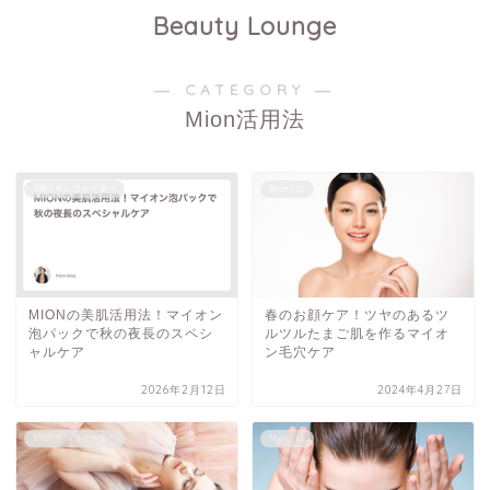
Beauty Lounge
― CATEGORY ―
Mion活用法
109スキンウォーター
Mionとは
MIONの美肌活用法！マイオン
春のお顔ケア！ツヤのあるツ
泡パックで秋の夜長のスペシ
ルツルたまご肌を作るマイオ
ャルケア
ン毛穴ケア
2026年2月12日
2024年4月27日
109スキンウォーター
Mionとは