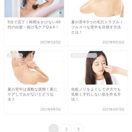
5分で完了！時間をかけない40
夏の背中3つの毛穴トラブル！
代の白髪・抜け毛ケアQ＆A！
ツルスベな背中を目指す方法
とは！
2023年5月5日
2021年8月16日
ボディケア
109スキンウォーター
夏の背中は過酷な状態！夏に
化粧ノリをよくして夕方でも
ケアしておかないとどうな
化粧くずれしない肌を作る方
る？
法！
2021年8月5日
2021年4月13日
1
2
3