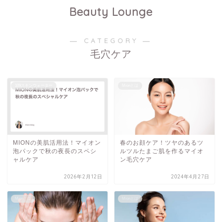
Beauty Lounge
― CATEGORY ―
毛穴ケア
109スキンウォーター
Mionとは
MIONの美肌活用法！マイオン
春のお顔ケア！ツヤのあるツ
泡パックで秋の夜長のスペシ
ルツルたまご肌を作るマイオ
ャルケア
ン毛穴ケア
2026年2月12日
2024年4月27日
Mionとは
Mionとは