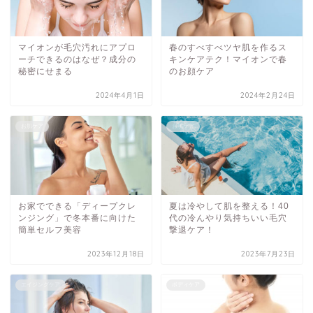
マイオンが毛穴汚れにアプロ
春のすべすべツヤ肌を作るス
ーチできるのはなぜ？成分の
キンケアテク！マイオンで春
秘密にせまる
のお顔ケア
2024年4月1日
2024年2月24日
お肌ケア
お肌ケア
お家でできる「ディープクレ
夏は冷やして肌を整える！40
ンジング」で冬本番に向けた
代の冷んやり気持ちいい毛穴
簡単セルフ美容
撃退ケア！
2023年12月18日
2023年7月23日
エイジングケア
ボディケア