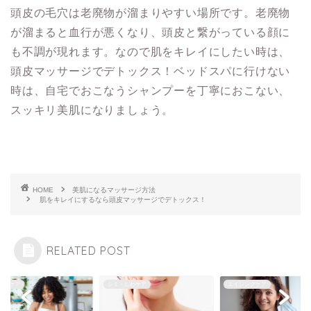
頭皮の毛穴は老廃物が溜まりやすい場所です。老廃物
が溜まると血行が悪くなり、頭皮と繋がっている顔に
も不調が現れます。なので肌をキレイにしたい時は、
頭皮マッサージでデトックス！ベッドスパに行けない
時は、自宅でおこなうシャンプーを丁寧におこない、
スッキリ美肌になりましょう。
HOME
美肌になるマッサージ方法
肌をキレイにするなら頭皮マッサージでデトックス！
RELATED POST
ナーケア
シミ・しわケア
エイジングケア