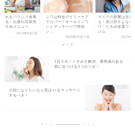
の疲れをバランス食事
シワは時短デイリーケア
マスクの影響は目元
整える！お疲れ症状別
でカバー！オールインワ
も！老け顔さよなら
おすすめメニュー
ンとマッサージで時短
ワ・たるみ改善フェ
シ...
ジム
2023年8月2日
2020年10月21日
2023年4
1日３分！くすみを解消、透明感のある
肌に近づける3つのツボ！
小顔になりたいなら実は○○をマッサージ
するべき！