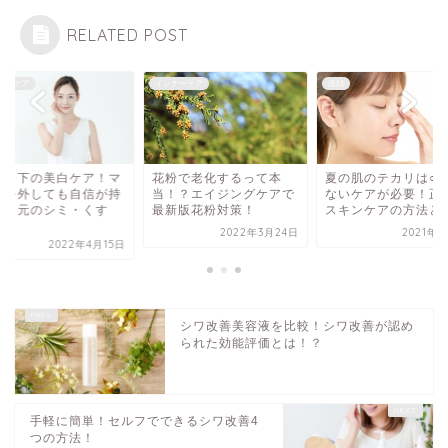
RELATED POST
ナーケア
インナーケア
洗顔
スク下の美白ケア！マ
花粉で老化するって本
夏の肌のテカリは○○
クを外しても自信が持
当！？エイジングケアで
ないケアが必要！正
る口元のシミ・くす
最新版花粉対策！
スキンケアの方法とは.
.
2022年3月24日
2021年6
2022年4月15日
シワ改善美容液を比較！シワ改善が認め
られた効能評価とは！？
手軽に簡単！セルフでできるシワ改善4
つの方法！