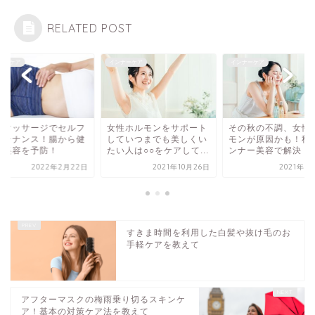
RELATED POST
ナーケア
インナーケア
インナーケア
活マッサージでセルフ
女性ホルモンをサポート
その秋の不調、女性
ンテナンス！腸から健
していつまでも美しくい
モンが原因かも！秋
と美容を予防！
たい人は○○をケアして...
ンナー美容で解決！
2022年2月22日
2021年10月26日
2021年1
すきま時間を利用した白髪や抜け毛のお
手軽ケアを教えて
アフターマスクの梅雨乗り切るスキンケ
ア！基本の対策ケア法を教えて