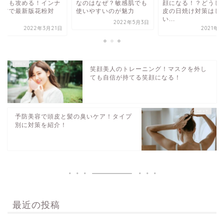
からも攻める！インナ
なのはなぜ？敏感肌でも
顔になる！？どうし
ケアで最新版花粉対
使いやすいのが魅力
皮の日焼け対策はし
.
い...
2022年5月3日
2022年3月21日
2021年5
笑顔美人のトレーニング！マスクを外し
ても自信が持てる笑顔になる！
予防美容で頭皮と髪の臭いケア！タイプ
別に対策を紹介！
最近の投稿