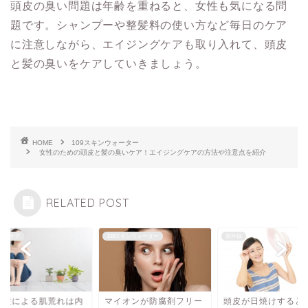
頭皮の臭い問題は年齢を重ねると、女性も気になる問
題です。シャンプーや整髪料の使い方など毎日のケア
に注意しながら、エイジングケアも取り入れて、頭皮
と髪の臭いをケアしていきましょう。
HOME
109スキンウォーター
女性のための頭皮と髪の臭いケア！エイジングケアの方法や注意点を紹介
RELATED POST
ナーケア
109スキンウォーター
紫外線
粉症による肌荒れは内
マイオンが防腐剤フリー
頭皮が日焼けすると