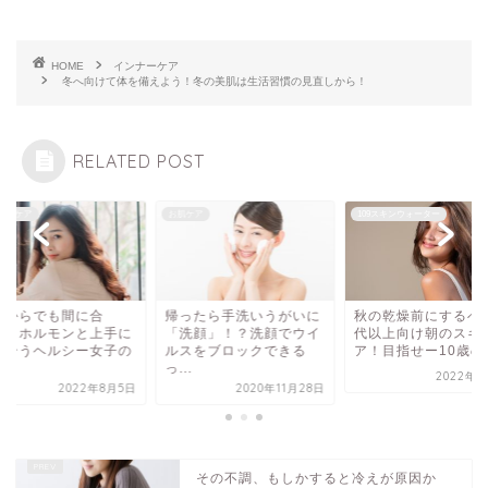
HOME
インナーケア
冬へ向けて体を備えよう！冬の美肌は生活習慣の見直しから！
RELATED POST
ナーケア
お肌ケア
109スキンウォーター
マからでも間に合
帰ったら手洗いうがいに
秋の乾燥前にするべき
！？ホルモンと上手に
「洗顔」！？洗顔でウイ
代以上向け朝のスキ
き合うヘルシー女子の
ルスをブロックできる
ア！目指せー10歳の..
..
っ...
2022年9
2022年8月5日
2020年11月28日
その不調、もしかすると冷えが原因か