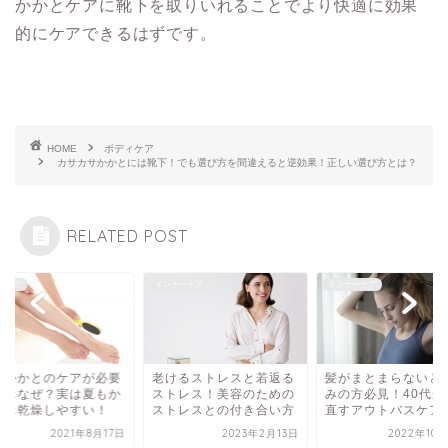
かかとケアに靴下を取りいれることでより快適に効果
的にケアできるはずです。
HOME
ボディケア
カサカサかかとには靴下！でも選び方を間違えると逆効果！正しい選び方とは？
RELATED POST
ィケア
インナーケア
インナーケア
もかかとのケアが必要
老けるストレスと若返る
髪がまとまらないと
のはなぜ？実は夏もか
ストレス！美容のための
みの方必見！40代か
とは乾燥しやすい！
ストレスとの付き合い方
直すアウトバスケア
2021年8月17日
2023年2月13日
2022年10