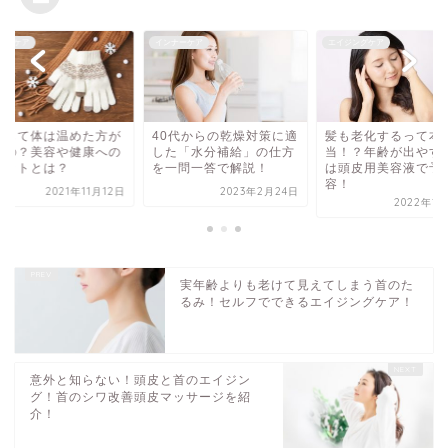
ナーケア
インナーケア
エイジングケア
うして体は温めた方が
40代からの乾燥対策に適
髪も老化するって本
いの？美容や健康への
した「水分補給」の仕方
当！？年齢が出やす
リットとは？
を一問一答で解説！
は頭皮用美容液で予
容！
2021年11月12日
2023年2月24日
2022年1月
実年齢よりも老けて見えてしまう首のた
るみ！セルフでできるエイジングケア！
意外と知らない！頭皮と首のエイジン
グ！首のシワ改善頭皮マッサージを紹
介！