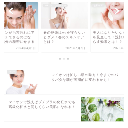
nとは
109スキンウォーター
お肌ケア
イオンが毛穴汚れにア
春の乾燥は○○を守らない
美人になりたいなら
ローチできるのはな
とダメ！春のスキンケア
を見直して！洗顔が
？成分の秘密にせまる
とは？
らす効果とは！？
2024年4月1日
2021年3月3日
2020年7
マイオンは忙しい朝の味方！今までのバ
タバタな朝が画期的に変わるかも！
マイオンで洗えばプチプラの化粧水でも
高級化粧水と同じくらい美肌になれる！